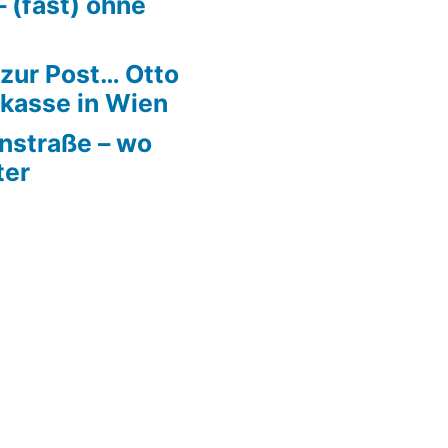
 (fast) ohne
 zur Post… Otto
kasse in Wien
rnstraße – wo
ter