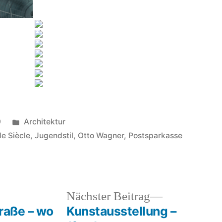
Veröffentlicht
9
Architektur
in
de Siècle
,
Jugendstil
,
Otto Wagner
,
Postsparkasse
heriger
Nächster
Nächster Beitrag
rag:
Beitrag:
raße – wo
Kunstausstellung –