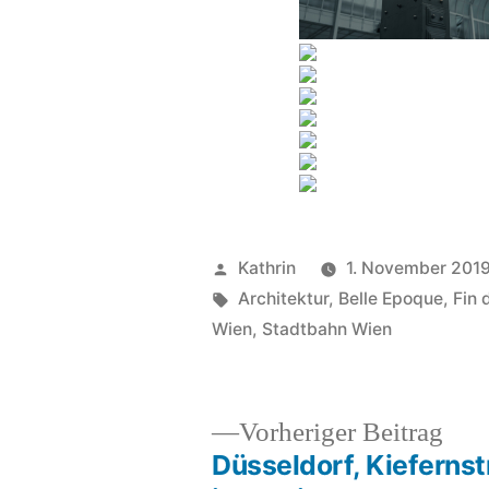
Veröffentlicht
Kathrin
1. November 201
von
Schlagwörter:
Architektur
,
Belle Epoque
,
Fin 
Wien
,
Stadtbahn Wien
Vor
Vorheriger Beitrag
Beit
Düsseldorf, Kiefernst