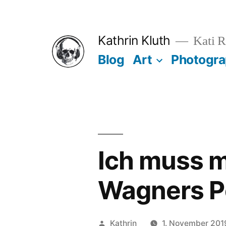
Zum
Inhalt
Kathrin Kluth
Kati R
springen
Blog
Art
Photogr
Ich muss m
Wagners P
Veröffentlicht
Kathrin
1. November 201