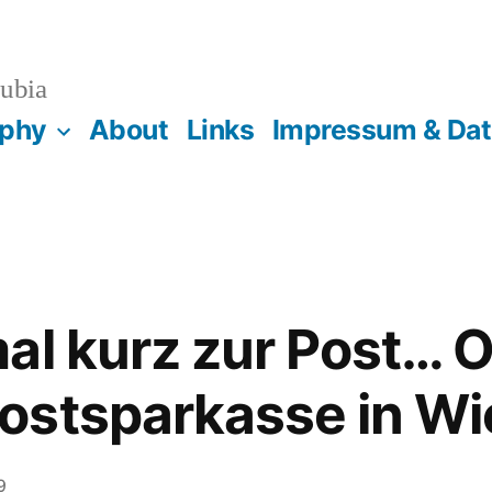
ubia
aphy
About
Links
Impressum & Da
al kurz zur Post… O
ostsparkasse in Wi
9