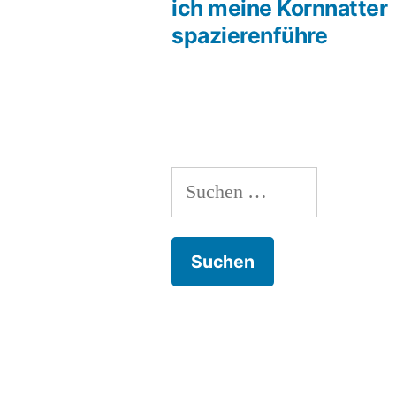
Beitrags-
ich meine Kornnatter
spazierenführe
Navigation
Suche
nach: