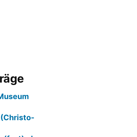
träge
 Museum
 (Christo-