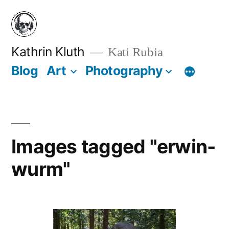
Zum
Inhalt
springen
Kathrin Kluth
Kati Rubia
Blog
Art
Photography
Images tagged "erwin-
wurm"