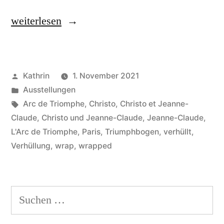
„L’Arc
weiterlesen
de
Triomphe
Veröffentlicht
Kathrin
1. November 2021
(Christo-
von
Veröffentlicht
Ausstellungen
wrapped)“
in
Schlagwörter:
Arc de Triomphe
,
Christo
,
Christo et Jeanne-
Claude
,
Christo und Jeanne-Claude
,
Jeanne-Claude
,
L'Arc de Triomphe
,
Paris
,
Triumphbogen
,
verhüllt
,
Verhüllung
,
wrap
,
wrapped
Suchen
nach: