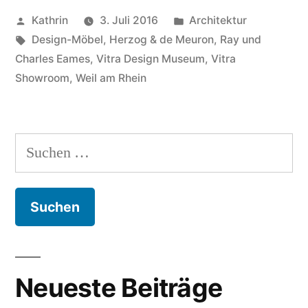
Veröffentlicht
Veröffentlicht
Kathrin
3. Juli 2016
Architektur
von
Schlagwörter:
in
Design-Möbel
,
Herzog & de Meuron
,
Ray und
Charles Eames
,
Vitra Design Museum
,
Vitra
Showroom
,
Weil am Rhein
Suchen
nach:
Neueste Beiträge