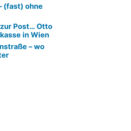
 (fast) ohne
 zur Post… Otto
kasse in Wien
rnstraße – wo
ter