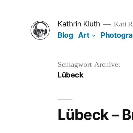
Zum
Inhalt
Kathrin Kluth
Kati R
springen
Blog
Art
Photogr
Schlagwort-Archive:
Lübeck
Lübeck – B