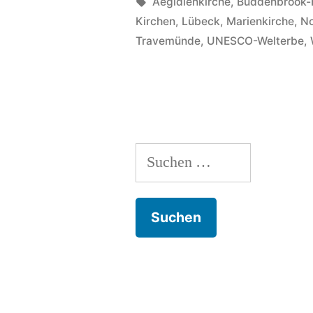
’n
von
Schlagwörter:
Aegidienkirche
,
Buddenbrook-
Kirchen
,
Lübeck
,
Marienkirche
,
No
Roses“
Travemünde
,
UNESCO-Welterbe
,
Suche
nach: