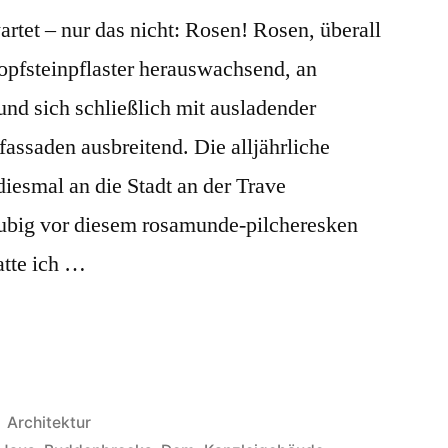
artet – nur das nicht: Rosen! Rosen, überall
pfsteinpflaster herauswachsend, an
d sich schließlich mit ausladender
assaden ausbreitend. Die alljährliche
iesmal an die Stadt an der Trave
äubig vor diesem rosamunde-pilcheresken
tte ich …
Veröffentlicht
Architektur