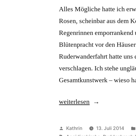
Alles Mögliche hatte ich erw
Rosen, scheinbar aus dem Ko
Regenrinnen emporrankend un
Blütenpracht vor den Häuserf
Ruderwanderfahrt hatte uns d
verschlagen. Ich stehe ungl
Gesamtkunstwerk – wieso ha
„Lübeck
weiterlesen
–
Bricks
Veröffentlicht
Kathrin
13. Juli 2014