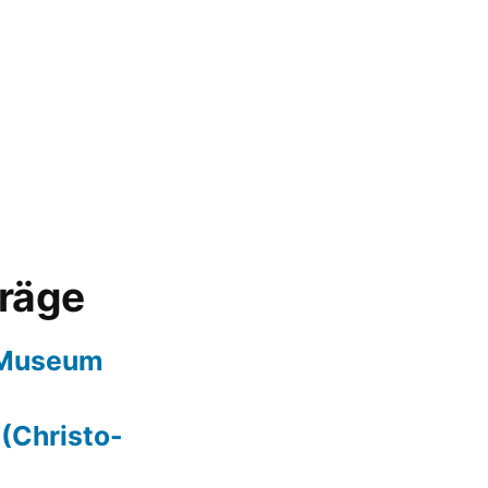
träge
 Museum
 (Christo-