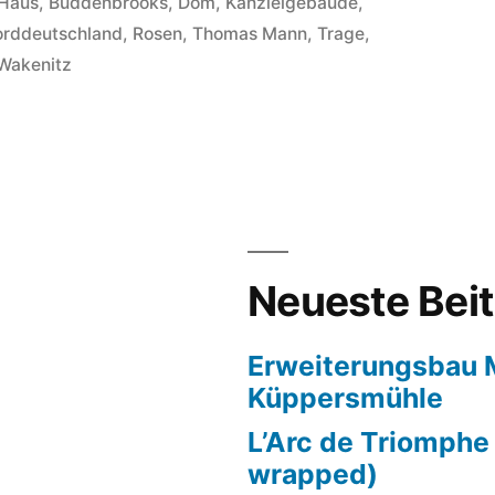
in
Haus
,
Buddenbrooks
,
Dom
,
Kanzleigebäude
,
rddeutschland
,
Rosen
,
Thomas Mann
,
Trage
,
Wakenitz
Neueste Bei
Erweiterungsbau
Küppersmühle
L’Arc de Triomphe
wrapped)