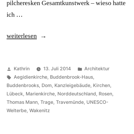
pilcheresken Gesamtkunstwerk – wieso hatte
ich …
„Lübeck
weiterlesen
–
Bricks
Veröffentlicht
Veröffentlicht
Kathrin
13. Juli 2014
Architektur
’n
von
Schlagwörter:
in
Aegidienkirche
,
Buddenbrook-Haus
,
Roses“
Buddenbrooks
,
Dom
,
Kanzleigebäude
,
Kirchen
,
Lübeck
,
Marienkirche
,
Norddeutschland
,
Rosen
,
Thomas Mann
,
Trage
,
Travemünde
,
UNESCO-
Welterbe
,
Wakenitz