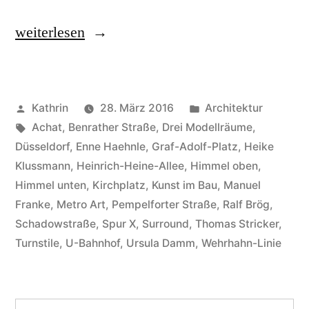
„Düsseldorf
weiterlesen
down
under
Veröffentlicht
Veröffentlicht
Kathrin
28. März 2016
Architektur
–
von
Schlagwörter:
in
Achat
,
Benrather Straße
,
Drei Modellräume
,
die
Düsseldorf
,
Enne Haehnle
,
Graf-Adolf-Platz
,
Heike
neue
Klussmann
,
Heinrich-Heine-Allee
,
Himmel oben
,
Himmel unten
,
Kirchplatz
,
Kunst im Bau
,
Manuel
Wehrhahn-
Franke
,
Metro Art
,
Pempelforter Straße
,
Ralf Brög
,
Linie“
Schadowstraße
,
Spur X
,
Surround
,
Thomas Stricker
,
Turnstile
,
U-Bahnhof
,
Ursula Damm
,
Wehrhahn-Linie